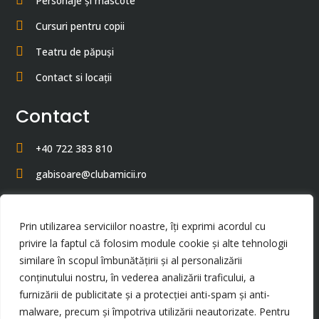
Personaje și mascote
Cursuri pentru copii
Teatru de păpuși
Contact si locații
Contact
+40 722 383 810
gabisoare@clubamicii.ro
Strada Ștefan cel Mare 36, Constanța 900178
București
Prin utilizarea serviciilor noastre, îți exprimi acordul cu
privire la faptul că folosim module cookie și alte tehnologii
Cluj
similare în scopul îmbunătățirii și al personalizării
Pitești
conținutului nostru, în vederea analizării traficului, a
furnizării de publicitate și a protecției anti-spam și anti-
malware, precum și împotriva utilizării neautorizate. Pentru