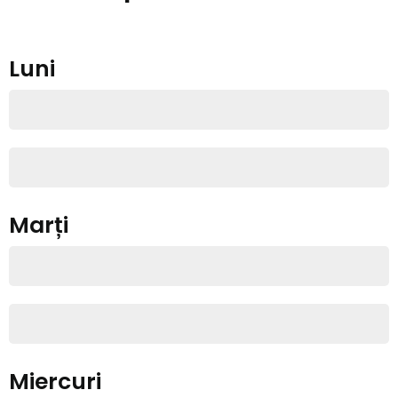
Luni
17.30-18.30 Actorie Grupa 4-7 ani
18.45-20.00 Actorie Grupa 8-15 ani
Marți
17.00-18.00 Actorie Dans Grupa 4-7 ani
18.15-19.30 Dans Grupa 8-15 ani
Miercuri