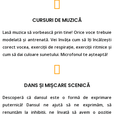
CURSURI DE MUZICĂ
Lasă muzica să vorbească prin tine! Orice voce trebuie
modelată și antrenată. Vei învăța cum să îți încălzești
corect vocea, exerciții de respirație, exerciții ritmice și
cum să dai culoare sunetului. Microfonul te așteaptă!
DANS ȘI MIȘCARE SCENICĂ
Descoperă că dansul este o formă de exprimare
puternică! Dansul ne ajută să ne exprimăm, să
renunțăm la inhibiții, ne învață să avem o poziție