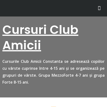
Personaje și mascote
Evenimente private
Teatru de de Păpuși
Cursuri Club
Amicii
Cursurile Club Amicii Constanta se adresează copiilor
cu vârste cuprinse între 4-15 ani și se organizează pe
grupuri de vârste. Grupa MezzoForte 4-7 ani și grupa
Forte 8-15 ani.