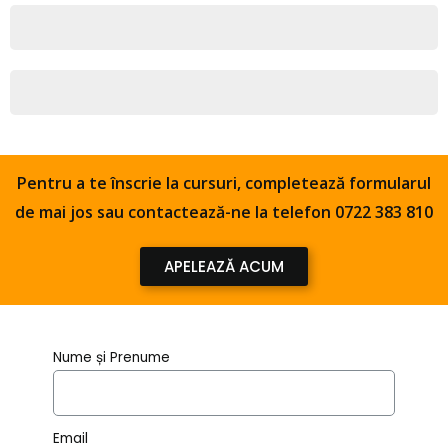
17.00-18.00 Muzica Grupa 4-7 ani
18.15-19.15 Muzica Grupa 8-15 ani
Pentru a te înscrie la cursuri, completează formularul
de mai jos sau contactează-ne la telefon
0722 383 810
APELEAZĂ ACUM
Nume și Prenume
Email