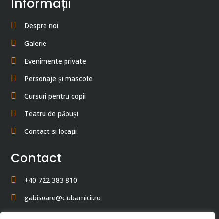
Informații
Despre noi
Galerie
Evenimente private
Personaje și mascote
Cursuri pentru copii
Teatru de păpuși
Contact si locații
Contact
+40 722 383 810
gabisoare@clubamicii.ro
Strada Ștefan cel Mare 36, Constanța 900178